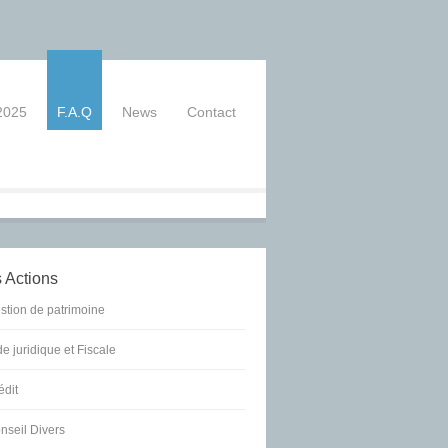
2025
F.A.Q
News
Contact
actez-nous: 05 56 17 69 47
 Actions
stion de patrimoine
de juridique et Fiscale
édit
nseil Divers