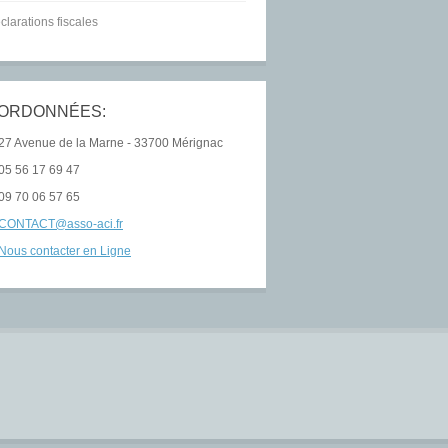
clarations fiscales
ORDONNÉES:
27 Avenue de la Marne - 33700 Mérignac
05 56 17 69 47
09 70 06 57 65
CONTACT@asso-aci.fr
Nous contacter en Ligne