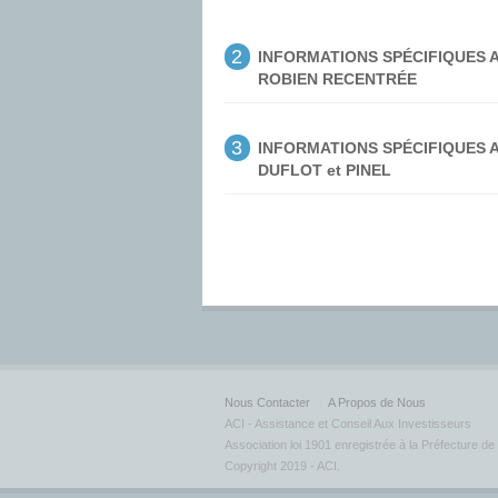
2
INFORMATIONS SPÉCIFIQUES A
ROBIEN RECENTRÉE
3
INFORMATIONS SPÉCIFIQUES A
DUFLOT et PINEL
Nous Contacter
A Propos de Nous
ACI - Assistance et Conseil Aux Investisseurs
Association loi 1901 enregistrée à la Préfecture d
Copyright 2019 - ACI.