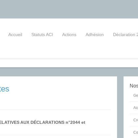
Accueil
Statuts ACI
Actions
Adhésion
Déclaration 
Cont
Nos
tes
Ge
Ai
Cr
LATIVES AUX DÉCLARATIONS n°2044 et
Co