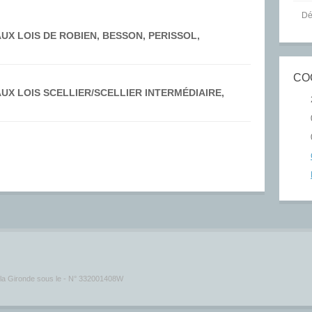
Dé
UX LOIS DE ROBIEN, BESSON, PERISSOL,
CO
UX LOIS SCELLIER/SCELLIER INTERMÉDIAIRE,
e la Gironde sous le - N° 332001408W