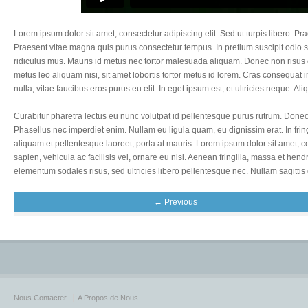
Lorem ipsum dolor sit amet, consectetur adipiscing elit. Sed ut turpis libero. Pr
Praesent vitae magna quis purus consectetur tempus. In pretium suscipit odio
ridiculus mus. Mauris id metus nec tortor malesuada aliquam. Donec non risus 
metus leo aliquam nisi, sit amet lobortis tortor metus id lorem. Cras consequat 
nulla, vitae faucibus eros purus eu elit. In eget ipsum est, et ultricies neque. 
Curabitur pharetra lectus eu nunc volutpat id pellentesque purus rutrum. Donec n
Phasellus nec imperdiet enim. Nullam eu ligula quam, eu dignissim erat. In fringi
aliquam et pellentesque laoreet, porta at mauris. Lorem ipsum dolor sit amet,
sapien, vehicula ac facilisis vel, ornare eu nisi. Aenean fringilla, massa et he
elementum sodales risus, sed ultricies libero pellentesque nec. Nullam sagittis 
← Previous
Nous Contacter
A Propos de Nous